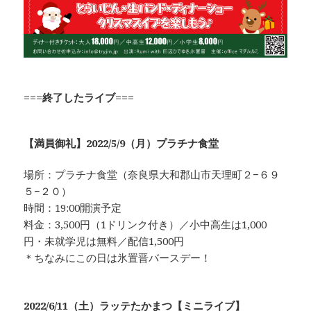
===終了したライブ===
【満員御礼】2022/5/9（月）プラチナ食堂
場所：プラチナ食堂（奈良県大和郡山市天理町２−６９
５−２０）
時間：19:00開演予定
料金：3,500円（1ドリンク付き）／小中高生は1,000
円・未就学児は無料／配信1,500円
＊ちなみにこの日は氷置晋バースデー！
2022/6/11（土）ラッテたかまつ【ミニライブ】